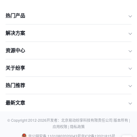
热门产品
解决方案
资源中心
关于纷享
一、六西格玛（Six Sigma）
二、ISO 9001质量管理体系
热门推荐
三、质量功能展开（QFD）
四、精益生产（Lean Production）
最新文章
五、全面质量管理（TQM）
六、统计过程控制（SPC）
© Copyright 2012-
2026
开发者：北京易动纷享科技有限责任公司 版本所有 |
应用权限 |
隐私政策
京公网安备 11010802020043号
京ICP备12021815号