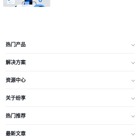
热门产品
解决方案
一、SFA系统升级的必要性：为什么企
业需要持续优化销售自动化工具？
资源中心
二、SFA系统升级的五大核心维度
关于纷享
三、SFA系统升级的实施路径：四步走
策略
四、国产化替代浪潮下的SFA选择
热门推荐
五、未来展望：AI赋能的下一代SFA系
统
最新文章