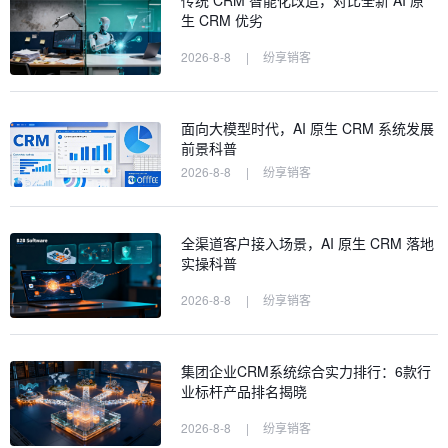
传统 CRM 智能化改造，对比全新 AI 原
生 CRM 优劣
2026-8-8
|
纷享销客
面向大模型时代，AI 原生 CRM 系统发展
前景科普
2026-8-8
|
纷享销客
全渠道客户接入场景，AI 原生 CRM 落地
实操科普
2026-8-8
|
纷享销客
集团企业CRM系统综合实力排行：6款行
业标杆产品排名揭晓
2026-8-8
|
纷享销客