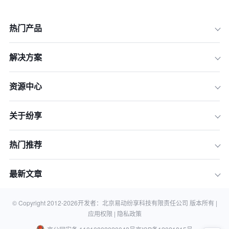
热门产品
解决方案
一、沟通能力
资源中心
二、社交技能
关于纷享
三、创意思维
四、危机处理能力
热门推荐
五、多任务处理能力
六、媒体了解和人际敏感度
最新文章
七、适应性和耐压力
八、商业意识
© Copyright 2012-
2026
开发者：北京易动纷享科技有限责任公司 版本所有 |
应用权限 |
隐私政策