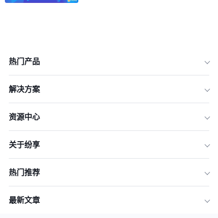
热门产品
解决方案
资源中心
一、进行市场研究和调研
关于纷享
二、创建目标受众的画像
三、深入了解目标受众的需求
热门推荐
四、确定适合的主题定位
五、研究竞争对手的内容营销策略
最新文章
六、制定内容规划和创作