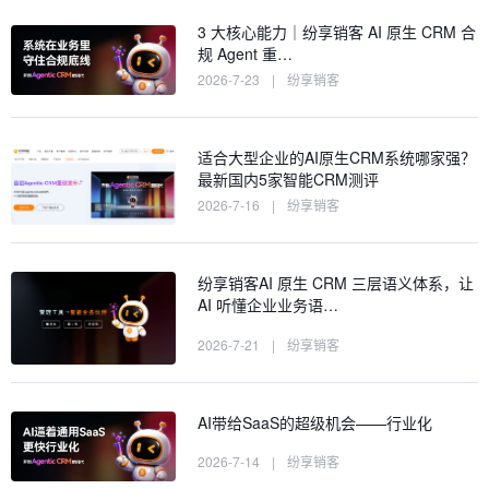
3 大核心能力｜纷享销客 AI 原生 CRM 合
规 Agent 重…
2026-7-23
|
纷享销客
适合大型企业的AI原生CRM系统哪家强？
最新国内5家智能CRM测评
2026-7-16
|
纷享销客
纷享销客AI 原生 CRM 三层语义体系，让
AI 听懂企业业务语…
2026-7-21
|
纷享销客
AI带给SaaS的超级机会——行业化
2026-7-14
|
纷享销客