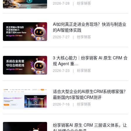
2026-7-28
|
纷享销客
AI如何真正走进业务现场？快消与制造业
的AI智能体实践
2026-7-27
|
纷享销客
3 大核心能力｜纷享销客 AI 原生 CRM 合
规 Agent 重…
2026-7-23
|
纷享销客
适合大型企业的AI原生CRM系统哪家强？
最新国内5家智能CRM测评
2026-7-16
|
纷享销客
纷享销客AI 原生 CRM 三层语义体系，让
AI 听懂企业业务语…