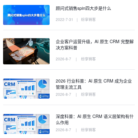
顾问式销售spin四大步是什么
2022-7-31
|
纷享销客
企业客户运营升级，AI 原生 CRM 完整解
决方案科普
2026-8-7
|
纷享销客
2026 行业科普：AI 原生 CRM 成为企业
管理主流工具
2026-8-7
|
纷享销客
深度科普：AI 原生 CRM 语义层架构有什
么作用
2026-8-7
|
纷享销客