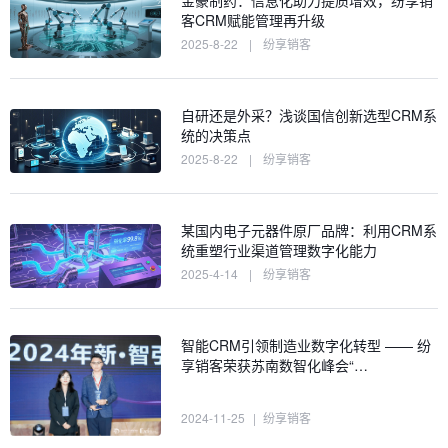
客CRM赋能管理再升级
2025-8-22
|
纷享销客
自研还是外采？浅谈国信创新选型CRM系
统的决策点
2025-8-22
|
纷享销客
某国内电子元器件原厂品牌：利用CRM系
统重塑行业渠道管理数字化能力
2025-4-14
|
纷享销客
智能CRM引领制造业数字化转型 —— 纷
享销客荣获苏南数智化峰会“…
2024-11-25
|
纷享销客