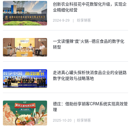
创新农业科技花中花数智化升级，实现企
业精细化经营
2024-9-29
|
纷享销客
一文读懂辣“度”火锅--德庄食品的数字化
转型
走进真心罐头探析快消食品企业的全链路
数字化提效与战略落地
德庄：借助纷享销客CRM系统实现高效管
理
2025-10-20
|
纷享销客