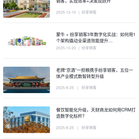
销客，实现效率+决策双跃升
2025-12-10
|
纷享销客
蒙牛 × 纷享销客3年数字化实战：如何用1
个架构撬动全渠道效能提升…
2025-10-20
|
纷享销客
老牌“京酒”一担粮携手纷享销客，五位一
体产业模式数智转型升级
2025-8-25
|
纷享销客
餐饮智能化升级，天财商龙如何用CRM打
造数字化标杆？
2025-8-25
|
纷享销客