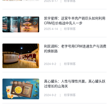
2025-9-17
|
纷享销客
凯宇星辉：这家牛羊肉产销巨头如何利用
CRM在价格战中先人一步
2025-4-14
|
纷享销客
利民调料：老字号用CRM连通生产与消费
的焕新路
2024-9-2
|
纷享销客
真心罐头：人性与理性共赢，真心罐头跃
过增长的山海关
2024-9-2
|
纷享销客