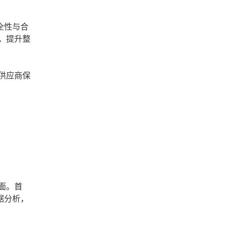
全性与合
，提升整
供应商保
面。首
据分析，