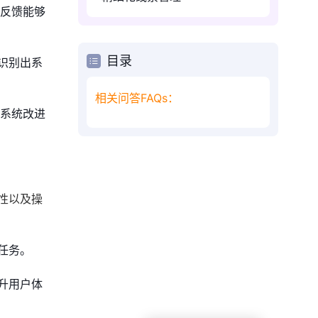
些反馈能够
目录
识别出系
相关问答FAQs：
的系统改进
性以及操
任务。
升用户体