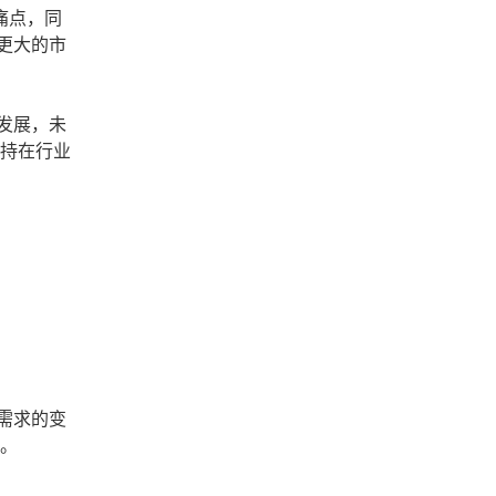
痛点，同
更大的市
发展，未
保持在行业
需求的变
略。