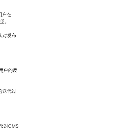
用户在
期望。
队对发布
用户的反
的迭代过
都对CMS