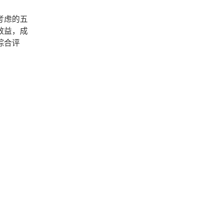
考虑的五
效益，成
综合评