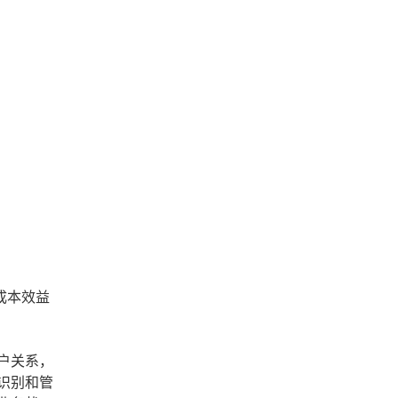
成本效益
户关系，
识别和管