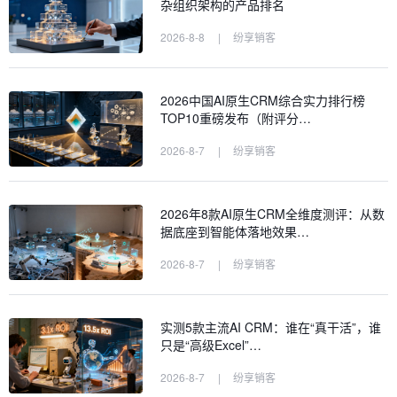
杂组织架构的产品排名
2026-8-8
|
纷享销客
2026中国AI原生CRM综合实力排行榜
TOP10重磅发布（附评分…
2026-8-7
|
纷享销客
2026年8款AI原生CRM全维度测评：从数
据底座到智能体落地效果…
2026-8-7
|
纷享销客
实测5款主流AI CRM：谁在“真干活”，谁
只是“高级Excel”…
2026-8-7
|
纷享销客