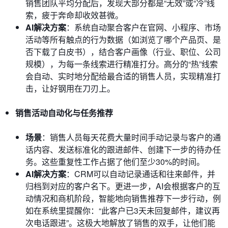
销售团队平均分配后，发现大部分都是“无效”或“冷”线
索，疲于奔命却收效甚微。
AI解决方案
：系统自动聚合客户在官网、小程序、市场
活动等所有触点的行为数据（如浏览了哪个产品页、是
否下载了白皮书），结合客户画像（行业、职位、公司
规模），为每一条线索进行精准打分。高分的“热”线索
会自动、实时地分配给最合适的销售人员，实现精准打
击，让好钢用在刀刃上。
销售活动自动化与任务推荐
场景
：销售人员每天花费大量时间手动记录与客户的通
话内容、发送标准化的跟进邮件、创建下一步的待办任
务。这些重复性工作占据了他们至少30%的时间。
AI解决方案
：CRM可以自动记录通话和往来邮件，并
归档到对应的客户名下。更进一步，AI会根据客户的互
动情况和商机阶段，智能地向销售推荐下一步行动，例
如在系统里提醒你：“此客户已3天未回复邮件，建议再
次电话跟进”。这极大地解放了销售的双手，让他们能