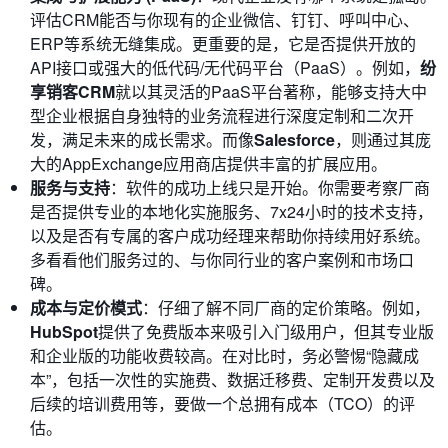
评估CRM能否与你现有的企业微信、钉钉、呼叫中心、
ERP等系统无缝集成。更重要的是，它是否提供开放的
API接口或强大的低代码/无代码平台（PaaS）。例如，
纷
享销客CRM
就以其灵活的PaaS平台著称，能够支持大中
型企业根据自身独特的业务流程进行深度定制和二次开
发，满足未来的成长需求。而像
Salesforce
，则通过其庞
大的AppExchange应用商店提供丰富的扩展应用。
服务与支持
：软件的成功上线只是开始。你需要考察厂商
是否提供专业的本地化实施服务、7x24小时的技术支持，
以及是否有专属的客户成功经理来帮助你持续用好系统。
多看看他们服务过的、与你同行业的客户案例和市场口
碑。
成本与定价模式
：仔细了解不同厂商的定价策略。例如，
HubSpot
提供了免费版本来吸引入门级用户，但其专业版
和企业版的功能收费较高。在对比时，务必警惕“隐藏成
本”，包括一次性的实施费、数据迁移费、定制开发费以及
后续的培训费用等，要做一个总拥有成本（TCO）的评
估。