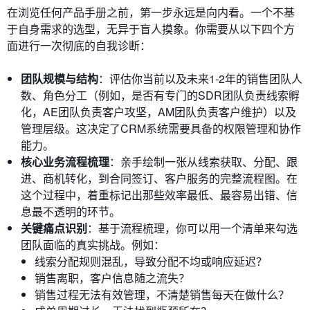
在浏览任何产品手册之前，第一步永远是向内看。一个不基
于自身需求的选型，无异于盲人摸象。你需要从以下四个方
面进行一次彻底的自我诊断：
团队规模与结构
：评估你当前以及未来1-2年的销售团队人
数、角色分工（例如，是否有专门的SDR团队负责线索孵
化，AE团队负责客户攻坚，AM团队负责客户维护）以及
管理层级。这决定了CRM系统需要具备的权限管理和协作
能力。
核心业务流程梳理
：亲手绘制一张从线索获取、分配、跟
进、商机转化，到合同签订、客户服务的完整流程图。在
这个过程中，着重标记出那些效率最低、最容易出错、信
息最不透明的环节。
关键痛点识别
：基于流程梳理，你可以用一个清单来勾选
团队面临的真实挑战。例如：
线索分配规则混乱，导致分配不均或响应延迟？
销售离职，客户信息随之流失？
销售过程无法有效管理，不清楚销售每天在做什么？