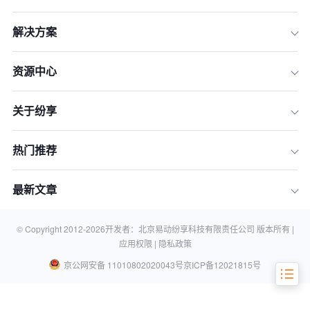
解决方案
资源中心
关于纷享
一、战略选型篇 - 如何精准选择最适合
你的AI CRM
热门推荐
二、落地实践篇 - 如何确保AI CRM在团
队中生根发芽
最新文章
三、案例与展望 - AI CRM的真实力量与
未来趋势
四、常见问题解答 (FAQ)
© Copyright 2012-
2026
开发者：北京易动纷享科技有限责任公司 版本所有 |
应用权限 |
隐私政策
京公网安备 11010802020043号
京ICP备12021815号