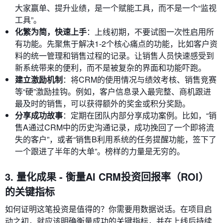
大家赢单、提升业绩，是一个赋能工具，而不是一个“监视
工具”。
化繁为简，快速上手
：上线初期，不要试图一次性启用所
有功能。先聚焦于解决1-2个核心痛点的功能，比如客户资
料的统一管理和销售过程的记录。让销售人员快速感受到
新系统带来的便利，而不是被复杂的界面和功能吓跑。
建立激励机制
：将CRM的使用情况与绩效考核、销售竞赛
等“硬”激励挂钩。例如，客户信息录入最完整、商机跟进
最及时的销售，可以获得额外的奖金或积分奖励。
分享成功故事
：定期在团队内部分享成功案例。比如，“销
售A通过CRM中的历史沟通记录，成功挽回了一个即将流
失的客户”，或者“销售B利用系统的任务提醒功能，签下了
一个跟进了半年的大单”。榜样的力量是无穷的。
3. 量化成果 - 衡量AI CRM投资回报率（ROI）
的关键指标
如何证明这笔投资是值得的？你需要用数据说话。在项目启
动之初，就应该明确衡量成功的关键指标，并在上线后持续