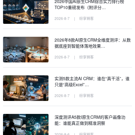
2026中国AI原生CRM综合实力排行榜
TOP10重磅发布（附评分…
2026-8-7
|
纷享销客
2026年8款AI原生CRM全维度测评：从数
据底座到智能体落地效果…
2026-8-7
|
纷享销客
实测5款主流AI CRM：谁在“真干活”，谁
只是“高级Excel”…
2026-8-7
|
纷享销客
深度测评A5款I原生CRM的客户画像功
能：谁能真正做到精准洞察
2026-8-6
|
纷享销客