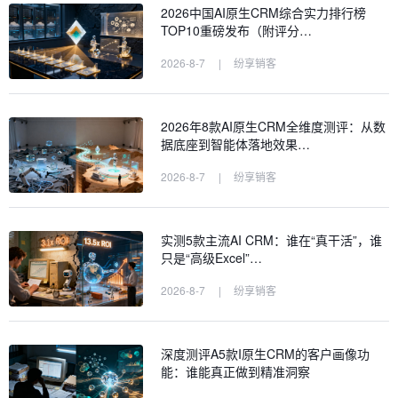
2026中国AI原生CRM综合实力排行榜
TOP10重磅发布（附评分…
2026-8-7
|
纷享销客
2026年8款AI原生CRM全维度测评：从数
据底座到智能体落地效果…
2026-8-7
|
纷享销客
实测5款主流AI CRM：谁在“真干活”，谁
只是“高级Excel”…
2026-8-7
|
纷享销客
深度测评A5款I原生CRM的客户画像功
能：谁能真正做到精准洞察