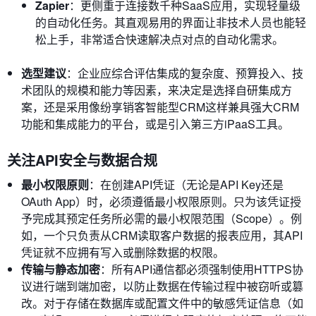
Zapier
：更侧重于连接数千种SaaS应用，实现轻量级
的自动化任务。其直观易用的界面让非技术人员也能轻
松上手，非常适合快速解决点对点的自动化需求。
选型建议
：企业应综合评估集成的复杂度、预算投入、技
术团队的规模和能力等因素，来决定是选择自研集成方
案，还是采用像纷享销客智能型CRM这样兼具强大CRM
功能和集成能力的平台，或是引入第三方iPaaS工具。
关注API安全与数据合规
最小权限原则
：在创建API凭证（无论是API Key还是
OAuth App）时，必须遵循最小权限原则。只为该凭证授
予完成其预定任务所必需的最小权限范围（Scope）。例
如，一个只负责从CRM读取客户数据的报表应用，其API
凭证就不应拥有写入或删除数据的权限。
传输与静态加密
：所有API通信都必须强制使用HTTPS协
议进行端到端加密，以防止数据在传输过程中被窃听或篡
改。对于存储在数据库或配置文件中的敏感凭证信息（如