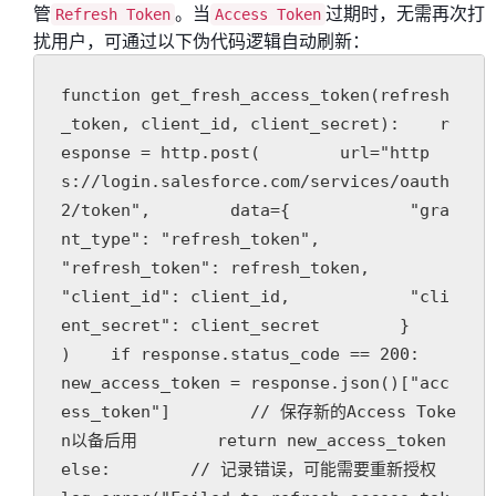
管
。当
过期时，无需再次打
Refresh Token
Access Token
扰用户，可通过以下伪代码逻辑自动刷新：
function get_fresh_access_token(refresh
_token, client_id, client_secret):    r
esponse = http.post(        url="http
s://login.salesforce.com/services/oauth
2/token",        data={            "gra
nt_type": "refresh_token",            
"refresh_token": refresh_token,            
"client_id": client_id,            "cli
ent_secret": client_secret        }    
)    if response.status_code == 200:        
new_access_token = response.json()["acc
ess_token"]        // 保存新的Access Toke
n以备后用        return new_access_token    
else:        // 记录错误，可能需要重新授权        