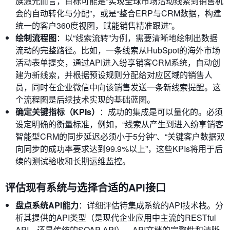
族激光而言，目标可能是“实现全球市场活动线索到销售机
会的自动转化与分配”，或是“整合ERP与CRM数据，构建
统一的客户360度视图，赋能销售精准跟进”。
绘制流程图
：以“线索流转”为例，需要清晰地绘制出数据
流动的完整路径。比如，一条线索从HubSpot的海外市场
活动表单提交，通过API进入纷享销客CRM系统，自动创
建为新线索，并根据预设规则分配给对应区域的销售人
员，同时在企业微信中向该销售发送一条新线索提醒。这
个流程图是后续技术实现的基础蓝图。
确定关键指标（KPIs）
：成功的集成是可以量化的。必须
设定明确的衡量标准，例如，“线索从产生到进入纷享销客
智能型CRM的同步延迟必须小于5分钟”、“关键客户数据双
向同步的成功率要求达到99.9%以上”，这些KPIs将用于后
续的测试验收和长期运维监控。
评估现有系统与选择合适的API接口
盘点系统API能力
：详细评估待集成系统的API技术栈。分
析其提供的API类型（是现代企业应用中主流的RESTful
API，还是传统的SOAP API）、API文档的完整性和清晰