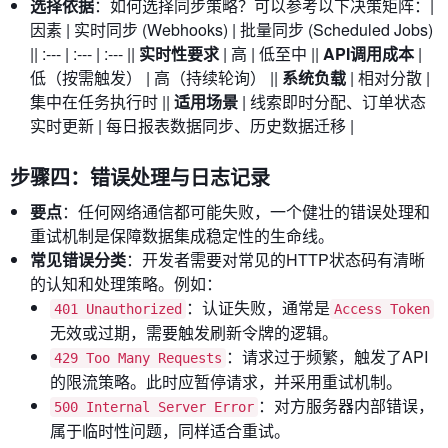
选择依据
：如何选择同步策略？可以参考以下决策矩阵：|
因素 | 实时同步 (Webhooks) | 批量同步 (Scheduled Jobs)
|| :--- | :--- | :--- ||
实时性要求
| 高 | 低至中 ||
API调用成本
|
低（按需触发） | 高（持续轮询） ||
系统负载
| 相对分散 |
集中在任务执行时 ||
适用场景
| 线索即时分配、订单状态
实时更新 | 每日报表数据同步、历史数据迁移 |
步骤四：错误处理与日志记录
要点
：任何网络通信都可能失败，一个健壮的错误处理和
重试机制是保障数据集成稳定性的生命线。
常见错误分类
：开发者需要对常见的HTTP状态码有清晰
的认知和处理策略。例如：
：认证失败，通常是
401 Unauthorized
Access Token
无效或过期，需要触发刷新令牌的逻辑。
：请求过于频繁，触发了API
429 Too Many Requests
的限流策略。此时应暂停请求，并采用重试机制。
：对方服务器内部错误，
500 Internal Server Error
属于临时性问题，同样适合重试。