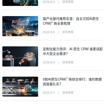
2026-8-6
|
纷享销客
国产化替代推荐名录：自主可控AI原生
CRM厂商全景梳理
2026-8-6
|
纷享销客
定制化能力测评：AI 原生 CRM 谁更适配
中大型企业需求？
2026-8-6
|
纷享销客
5款AI原生CRM厂商综合排行：谁的数据
底座最扎实？
2026-8-5
|
纷享销客