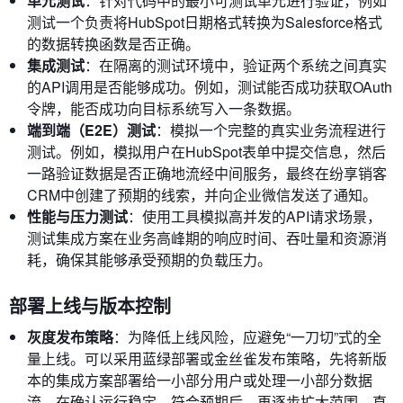
单元测试
：针对代码中的最小可测试单元进行验证，例如
测试一个负责将HubSpot日期格式转换为Salesforce格式
的数据转换函数是否正确。
集成测试
：在隔离的测试环境中，验证两个系统之间真实
的API调用是否能够成功。例如，测试能否成功获取OAuth
令牌，能否成功向目标系统写入一条数据。
端到端（E2E）测试
：模拟一个完整的真实业务流程进行
测试。例如，模拟用户在HubSpot表单中提交信息，然后
一路验证数据是否正确地流经中间服务，最终在纷享销客
CRM中创建了预期的线索，并向企业微信发送了通知。
性能与压力测试
：使用工具模拟高并发的API请求场景，
测试集成方案在业务高峰期的响应时间、吞吐量和资源消
耗，确保其能够承受预期的负载压力。
部署上线与版本控制
灰度发布策略
：为降低上线风险，应避免“一刀切”式的全
量上线。可以采用蓝绿部署或金丝雀发布策略，先将新版
本的集成方案部署给一小部分用户或处理一小部分数据
流。在确认运行稳定、符合预期后，再逐步扩大范围，直