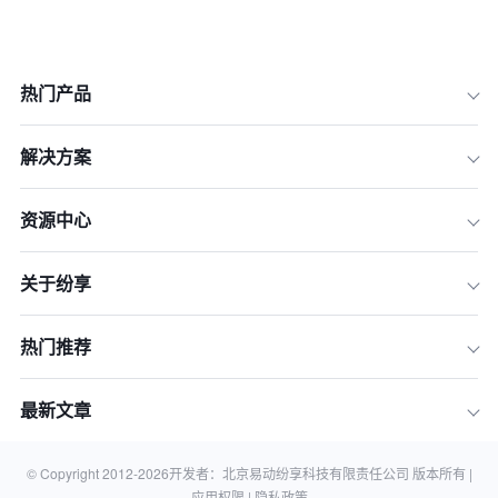
一、AI模型与业务相关性：它真的“懂”
我的销售吗？
二、数据安全与隐私合规：我的核心数
热门产品
据资产安全吗？
三、系统集成与API开放性：它能融入
解决方案
我现有的工作流吗？
四、定制化与可扩展性：系统能否适应
资源中心
我未来的发展？
五、实施、培训与售后支持：你们如何
关于纷享
确保我们能用好它？
六、定价模式与总拥有成本（TCO）：
这笔投资的真实花费是多少？
热门推荐
七、成功案例与客户验证：谁和我们一
样，用你们成功了？
最新文章
结论：用正确的问题，选对的AI伙伴
AI销售管理系统常见问题 (FAQ)
© Copyright 2012-
2026
开发者：北京易动纷享科技有限责任公司 版本所有 |
应用权限 |
隐私政策