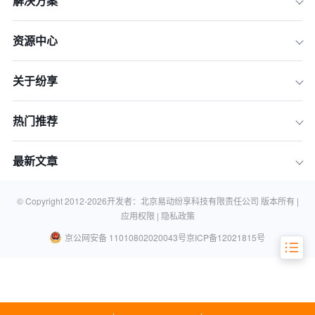
解决方案
资源中心
一、深思熟虑的准备与规划——打好成
功地基
关于纷享
二、精准高效的实施与部署——将蓝图
变为现实
热门推荐
三、深入人心的培训与推广——让系统
“活”起来
最新文章
四、持续的优化与迭代——让价值最大
化
© Copyright 2012-
2026
开发者：北京易动纷享科技有限责任公司 版本所有 |
常见问题解答 (FAQ)
应用权限 |
隐私政策
京公网安备 11010802020043号
京ICP备12021815号