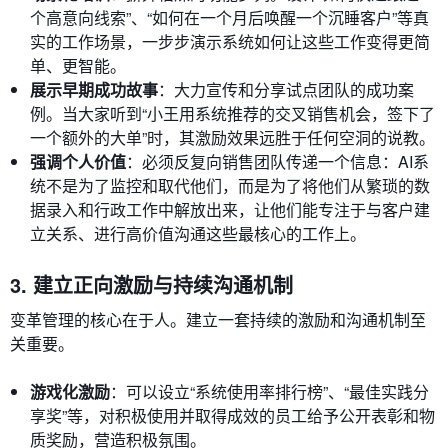
个高意向线索”、“如何在一个月后唤醒一个沉睡客户”等真
实的工作场景，一步步演示系统如何让这些工作变得更简
单、更智能。
展示早期成功故事
：大力宣传和分享试点团队的成功案
例。当大家听到“小王用系统推荐的交叉销售机会，签下了
一个额外的大单”时，其激励效果远胜于任何空洞的说教。
强调个人价值
：必须反复向销售团队传递一个信息：AI系
统不是为了监控和取代他们，而是为了将他们从繁琐的数
据录入和行政工作中解放出来，让他们能专注于与客户建
立关系、进行高价值沟通这些最核心的工作上。
3. 建立正向激励与持续沟通机制
变革管理的核心在于人。建立一套持续的激励和沟通机制至
关重要。
游戏化激励
：可以设立“系统使用率排行榜”、“最佳实践分
享奖”等，对积极使用并取得成效的员工给予公开表彰和物
质奖励，营造积极氛围。