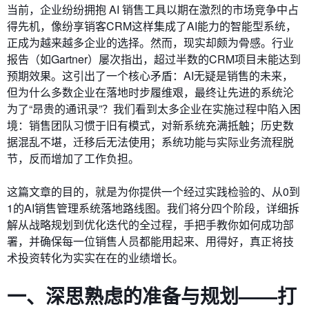
当前，企业纷纷拥抱 AI 销售工具以期在激烈的市场竞争中占
得先机，像纷享销客CRM这样集成了AI能力的智能型系统，
正成为越来越多企业的选择。然而，现实却颇为骨感。行业
报告（如Gartner）屡次指出，超过半数的CRM项目未能达到
预期效果。这引出了一个核心矛盾：AI无疑是销售的未来，
但为什么多数企业在落地时步履维艰，最终让先进的系统沦
为了“昂贵的通讯录”？我们看到太多企业在实施过程中陷入困
境：销售团队习惯于旧有模式，对新系统充满抵触；历史数
据混乱不堪，迁移后无法使用；系统功能与实际业务流程脱
节，反而增加了工作负担。
这篇文章的目的，就是为你提供一个经过实践检验的、从0到
1的AI销售管理系统落地路线图。我们将分四个阶段，详细拆
解从战略规划到优化迭代的全过程，手把手教你如何成功部
署，并确保每一位销售人员都能用起来、用得好，真正将技
术投资转化为实实在在的业绩增长。
一、深思熟虑的准备与规划——打