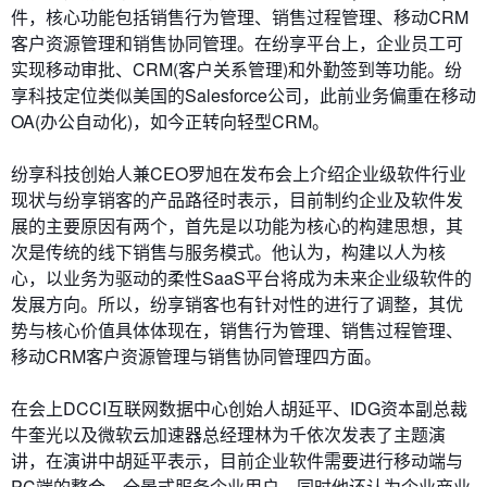
件，核心功能包括销售行为管理、销售过程管理、移动CRM
客户资源管理和销售协同管理。在纷享平台上，企业员工可
实现移动审批、CRM(客户关系管理)和外勤签到等功能。纷
享科技定位类似美国的Salesforce公司，此前业务偏重在移动
OA(办公自动化)，如今正转向轻型CRM。
纷享科技创始人兼CEO罗旭在发布会上介绍企业级软件行业
现状与纷享销客的产品路径时表示，目前制约企业及软件发
展的主要原因有两个，首先是以功能为核心的构建思想，其
次是传统的线下销售与服务模式。他认为，构建以人为核
心，以业务为驱动的柔性SaaS平台将成为未来企业级软件的
发展方向。所以，纷享销客也有针对性的进行了调整，其优
势与核心价值具体体现在，销售行为管理、销售过程管理、
移动CRM客户资源管理与销售协同管理四方面。
在会上DCCI互联网数据中心创始人胡延平、IDG资本副总裁
牛奎光以及微软云加速器总经理林为千依次发表了主题演
讲，在演讲中胡延平表示，目前企业软件需要进行移动端与
PC端的整合，全景式服务企业用户。同时他还认为企业商业