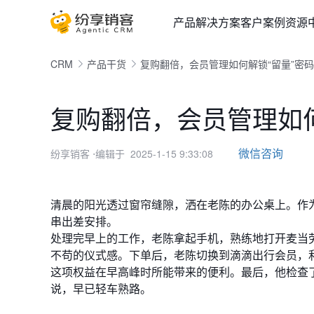
产品
解决方案
客户案例
资源
CRM
产品干货
复购翻倍，会员管理如何解锁“留量”密
复购翻倍，会员管理如何
微信咨询
纷享销客
⋅编辑于 2025-1-15 9:33:08
清晨的阳光透过窗帘缝隙，洒在老陈的办公桌上。作
串出差安排。
处理完早上的工作，老陈拿起手机，熟练地打开麦当
不苟的仪式感。下单后，老陈切换到滴滴出行会员，
这项权益在早高峰时所能带来的便利。最后，他检查
说，早已轻车熟路。