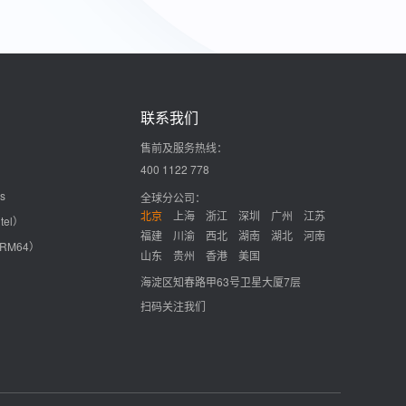
联系我们
售前及服务热线：
400 1122 778
s
全球分公司：
北京
上海
浙江
深圳
广州
江苏
tel）
福建
川渝
西北
湖南
湖北
河南
ARM64）
山东
贵州
香港
美国
海淀区知春路甲63号卫星大厦7层
扫码关注我们