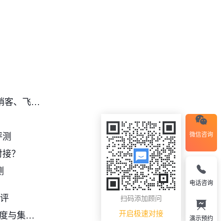
2026年主流CRM客户管理软件测评：纷享销客、飞书、Oracle等4款产品对比
？
评测
微信咨询
对接？
测
电话咨询
测评
扫码添加顾问
开启极速对接
十大主流CRM厂商生态能力对比：API开放度与集成难度
演示预约