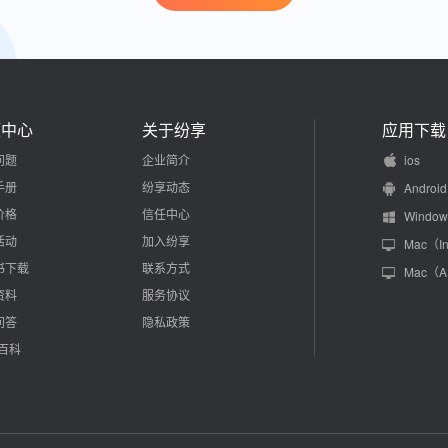
源中心
关于纷享
应用下载
问题
企业简介
ios
手册
纷享动态
Android
价格
信任中心
Window
活动
加入纷享
Mac（In
书下载
联系方式
Mac（
资料
服务协议
问答
隐私政策
M百科