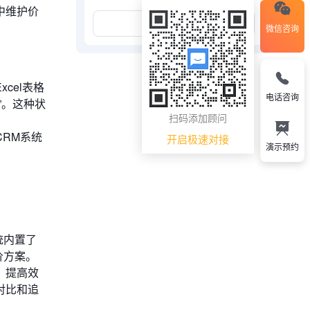
中维护价
展开更多
微信咨询
cel表格
电话咨询
”。这种状
扫码添加顾问
RM系统
开启极速对接
演示预约
统内置了
价方案。
，提高效
对比和追