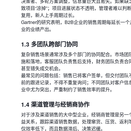
决策者、多轮方案调整，信息量巨大且易失。如果缺
致项目“凉掉”；项目进展状态不透明，管理者难以判
复用，新人上手周期过长。
Gartner的研究表明，B2B企业的销售周期每延
业的业绩产出。
1.3 多团队跨部门协同
复杂销售场景通常涉及多个部门的协同配合。市场团
施和落地，客服团队负责售后支持，财务团队负责合
甚至错失成交机会。
最常见的问题包括：销售已将客户签单，但交付团队
前的跟进记录，不得不重复询问；不同团队对客户信息
业中尤为突出，严重制约了销售效率的提升。
1.4 渠道管理与经销商协作
对于涉及渠道销售的大中型企业，经销商管理是另一
益关系，跟踪渠道销售数据，处理窜货、压货、返利
仅效率低下，而且数据滞后、决策迟缓。