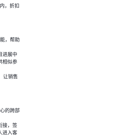
以内，折扣
功能，帮助
目进展中
供相似参
，让销售
中心的跨部
衔接，签
人进入客