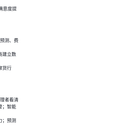
满意度提
售预测、费
商建立数
窜货行
管理者看清
警；智能
力；预测