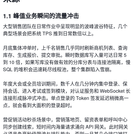
1.1 峰值业务瞬间的流量冲击
大型销售团队在日常作业中呈现明显的波峰波谷特征，几个
典型场景会把系统 TPS 推到日常数倍以上。
月底集体冲单时，上千名销售几乎同时刷新商机列表、查询
库存、生成报价、提交审批。瞬时数据库写入量可达日常 5
到 10 倍，如果写库没有做有效的分库分表与连接池隔离，慢
SQL 的堆积会迅速耗尽线程池，整个集群陷入雪崩。
年度大会或全员培训期间，数千人在几分钟内集中登录、保
持会话、进入考试或签到模块，对认证服务和 WebSocket 长
连接形成脉冲式冲击。单点登录的 Token 签发延迟稍微高一
点，就会看到大面积的登录超时。
营促销活动秒杀场景中，营销落地页、留资表单和呼叫中心
同步创建线索，短时间内海量请求涌向 API 网关。此时网关
必须具备毫秒级限流与排队能力，否则一旦某几个接口被打