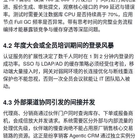
进、报价生成、审批提交，观察核心接口的 P99 延迟与错误
率。测试时需要关注数据库 CPU 是否持续高于 70%，应用
节点 Full GC 频率是否异常。带有思考时间的完整业务流程
编排才能暴露锁竞争与缓存穿透等深层问题。
4.2 年度大会或全员培训期间的登录风暴
认证服务的扩展性决定了数千人同时在 1 到 2 分钟内登录的
成功率。SSO 与 LDAP/AD 的缓存策略必须经受住考验，移
动端大量接入时，网关对弱网环境的长连接优化与断线重连
保护也不能忽视，否则一次全员会议就能让 IT 团队陷入被
动。
4.3 外部渠道协同引发的间接并发
代理商、分销商通过伙伴门户同时查询库存、下单或报备商
机，会成倍放大并发请求。系统需要区分外部与内部流量的
处理优先级，伙伴端的慢查询绝不能占用原厂销售核心交易
链路的资源。这正是纷享销客 Agentic CRM 通过独立实例分