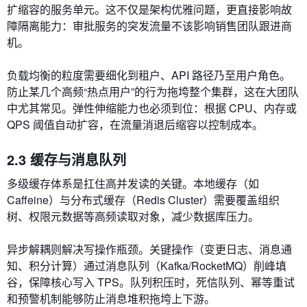
扩缩容的服务单元。这不仅是架构优雅问题，更直接影响故
障隔离能力：审批服务的突发流量不该影响销售团队跟进商
机。
负载均衡的粒度需要细化到租户、API 路径乃至用户角色。
防止某几个高频“热点用户”的行为拖垮整个集群，这在大团队
中尤其常见。弹性伸缩能力也必须到位：根据 CPU、内存或
QPS 阈值自动扩容，在流量消退后缩容以控制成本。
2.3 缓存与消息队列
多级缓存体系是扛住高并发读的关键。本地缓存（如
Caffeine）与分布式缓存（Redis Cluster）需要覆盖组织
树、权限元数据等高频读取对象，减少数据库压力。
异步解耦则解决写操作瓶颈。关键操作（变更日志、消息通
知、积分计算）通过消息队列（Kafka/RocketMQ）削峰填
谷，保障核心写入 TPS。队列积压时，死信队列、幂等重试
和预警机制能够防止消息堆积拖垮上下游。