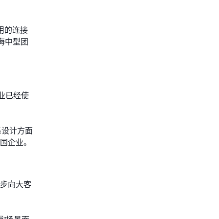
即用的连接
海中型团
海企业已经使
关系设计方面
跨国企业。
逐步向大客
。