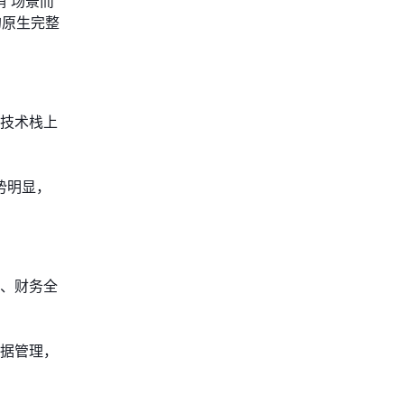
”场景而
的原生完整
e技术栈上
势明显，
产、财务全
数据管理，