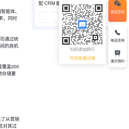
配 CRM 能力
销智能体、
微信咨询
展开更多
率，同时
公司通过统
电话咨询
之间的商机
扫码添加顾问
开启极速对接
演示预约
覆盖200
地存储要
合覆盖了从营销
，这对其过