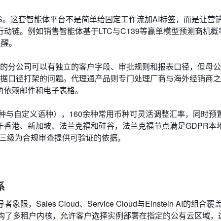
entOS。这套智能体平台不是简单给固定工作流加AI标签，而是让营
动链。例如销售智能体基于LTC与C139等赢单模型预测商机概
提醒。
家的分公司可以有独立的客户字段、审批规则和报表口径，但母
数据口径打架的问题。代理通产品则专门处理厂商与海外经销商
再依赖邮件和电子表格。
种与自定义语种），160余种常用币种可灵活调整汇率，同时预置
于香港、新加坡、法兰克福和硅谷，法兰克福节点满足GDPR本
计和等保三级为合规审查提供可验证的依据。
系
限，Sales Cloud、Service Cloud与Einstein AI的组
e架构重构了多租户内核，允许客户选择实例部署在指定的公有云区域