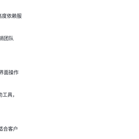
高度依赖服
销团队
其界面操作
助工具，
，适合客户