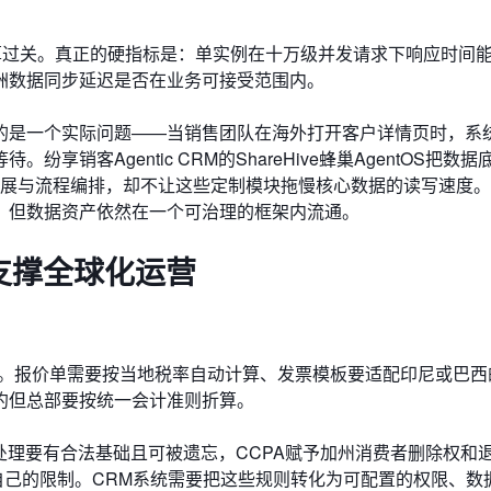
算过关。真正的硬指标是：单实例在十万级并发请求下响应时间
洲数据同步延迟是否在业务可接受范围内。
的是一个实际问题——当销售团队在海外打开客户详情页时，系
销客Agentic CRM的ShareHive蜂巢AgentOS把数
扩展与流程编排，却不让这些定制模块拖慢核心数据的读写速度
，但数据资产依然在一个可治理的框架内流通。
否支撑全球化运营
译。报价单需要按当地税率自动计算、发票模板要适配印尼或巴西
约但总部要按统一会计准则折算。
处理要有合法基础且可被遗忘，CCPA赋予加州消费者删除权和
自己的限制。CRM系统需要把这些规则转化为可配置的权限、数