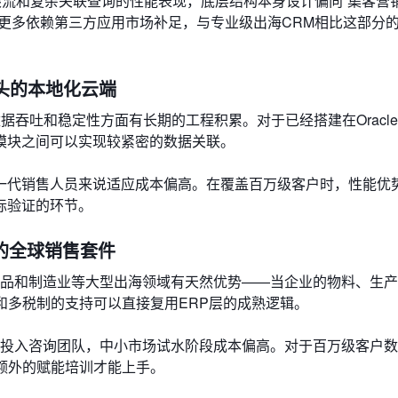
限流和复杂关联查询的性能表现，底层结构本身设计偏向“集客营销
更多依赖第三方应用市场补足，与专业级出海CRM相比这部分
：老牌巨头的本地化云端
库，在数据吞吐和稳定性方面有长期的工程积累。对于已经搭建在Oracl
模块之间可以实现较紧密的数据关联。
一代销售人员来说适应成本偏高。在覆盖百万级客户时，性能优
际验证的环节。
延伸下的全球销售套件
度捆绑，在快消品和制造业等大型出海领域有天然优势——当企业的物料、生
和多税制的支持可以直接复用ERP层的成熟逻辑。
要投入咨询团队，中小市场试水阶段成本偏高。对于百万级客户
额外的赋能培训才能上手。