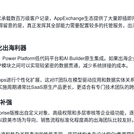
可以承载数百万级客户记录，AppExchange生态提供了大量即插
熟。值得留意的是，真正发挥其全部能力需要配置较多的托管服务，出
。
一体化出海利器
Power Platform低代码平台和AI Builder原生集成。如果出
s模块与ERP模块之间可以实现较紧密的数据贯通，减少系统拼接的成本。
er Apps进行个性化扩展，这对IT团队在模型驱动应用和数据实体
施周期通常比SaaS原生产品更长，更适合有专门技术团队的
续补强
erprise版推出自定义对象、高级权限和多层审核等企业级功能，
以欧美市场为导向、销售流程标准化程度高的出海团队比较友好