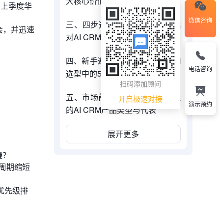
大核心价值与关键功能
下上季度华
微信咨询
三、四步选型法：手把手教你选
会，并迅速
对AI CRM系统
四、新手避坑指南：警惕AI CRM
电话咨询
选型中的5大陷阱
扫码添加顾问
五、市场前瞻：2026年值得关注
开启极速对接
演示预约
的AI CRM产品类型与代表
展开更多
慢？
售周期缩短
优先级排