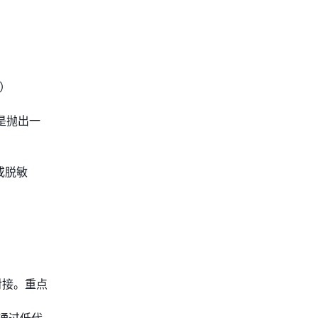
）
是抛出一
或脱敏
对接。重点
通过低代