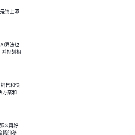
I是锦上添
AI算法也
估，并规划相
型销售和快
决方案和
那么再好
流畅的移