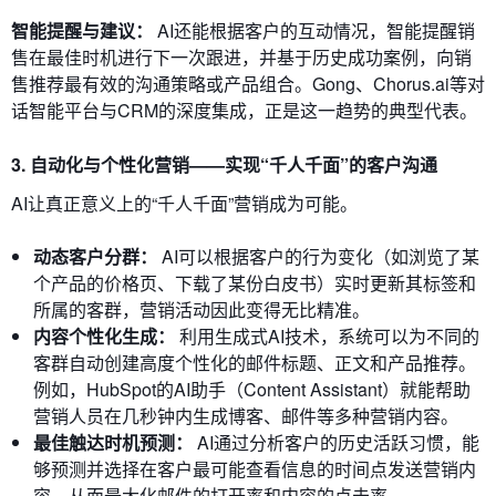
智能提醒与建议：
AI还能根据客户的互动情况，智能提醒销
售在最佳时机进行下一次跟进，并基于历史成功案例，向销
售推荐最有效的沟通策略或产品组合。Gong、Chorus.ai等对
话智能平台与CRM的深度集成，正是这一趋势的典型代表。
3. 自动化与个性化营销——实现“千人千面”的客户沟通
AI让真正意义上的“千人千面”营销成为可能。
动态客户分群：
AI可以根据客户的行为变化（如浏览了某
个产品的价格页、下载了某份白皮书）实时更新其标签和
所属的客群，营销活动因此变得无比精准。
内容个性化生成：
利用生成式AI技术，系统可以为不同的
客群自动创建高度个性化的邮件标题、正文和产品推荐。
例如，HubSpot的AI助手（Content Assistant）就能帮助
营销人员在几秒钟内生成博客、邮件等多种营销内容。
最佳触达时机预测：
AI通过分析客户的历史活跃习惯，能
够预测并选择在客户最可能查看信息的时间点发送营销内
容，从而最大化邮件的打开率和内容的点击率。