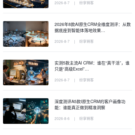
2026-8-7
|
纷享销客
2026年8款AI原生CRM全维度测评：从数
据底座到智能体落地效果…
2026-8-7
|
纷享销客
实测5款主流AI CRM：谁在“真干活”，谁
只是“高级Excel”…
2026-8-7
|
纷享销客
深度测评A5款I原生CRM的客户画像功
能：谁能真正做到精准洞察
2026-8-6
|
纷享销客