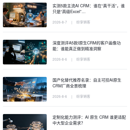
实测5款主流AI CRM：谁在“真干活”，谁
只是“高级Excel”…
2026-8-7
|
纷享销客
深度测评A5款I原生CRM的客户画像功
能：谁能真正做到精准洞察
2026-8-6
|
纷享销客
国产化替代推荐名录：自主可控AI原生
CRM厂商全景梳理
2026-8-6
|
纷享销客
定制化能力测评：AI 原生 CRM 谁更适配
中大型企业需求？