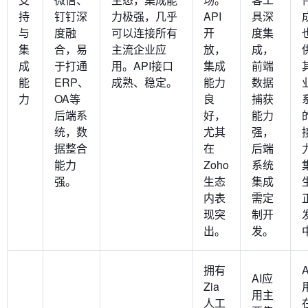
持
钉钉深
力极强，几乎
API
具深
与
度融
可以连接所有
开
度集
集
合，易
主流企业应
放，
成，
成
于打通
用。API接口
集成
前端
能
ERP、
成熟、稳定。
能力
数据
力
OA等
良
捕获
后端系
好，
能力
统，数
尤其
强，
据整合
在
后端
能力
Zoho
系统
强。
生态
集成
内表
需定
现突
制开
出。
发。
拥有
AI应
Zia
用主
人工