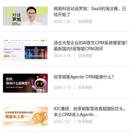
网易科技对话罗旭：SaaS的淘汰赛，已
经开始了
2026-7-22
|
纷享销客
适合大型企业的AI原生CRM系统哪家强？
最新国内5家智能CRM测评
2026-7-16
|
纷享销客
纷享销客Agentic CRM能做什么？
2026-7-13
|
纷享销客
IDC重磅：纷享销客营收首超国际巨头，
本土CRM进入Agentic…
2026-7-21
|
纷享销客