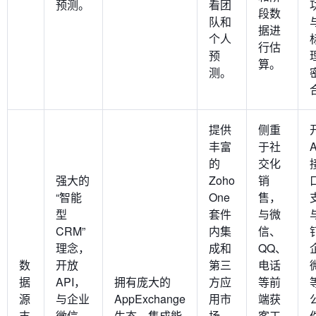
预测。
看团
段数
队和
据进
个人
行估
预
算。
测。
提供
侧重
丰富
于社
A
的
交化
强大的
Zoho
销
“智能
One
售，
型
套件
与微
CRM”
内集
信、
理念，
成和
QQ、
数
开放
第三
电话
据
API，
拥有庞大的
方应
等前
源
与企业
AppExchange
用市
端获
支
微信、
生态，集成能
场。
客工