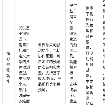
提供
侧重
基于
于销
销售
售行
配
为管
提供基
额、
理和
于销售
销售
过程
漏斗、
管道
跟
销售目
业界领先的预
的预
进，
标和自
测功能，包括
测工
核
预测
定义对
协作预测、可
具。
心
功能
象的多
自定义的预测
功能
预
相对
种预测
层次结构和类
相对
测
基
模型。
型。支持基于
标
功
础，
支持按
收入/数量、产
准，
能
主要
个人、
品系列等多种
支持
依赖
部门、
预测。
按季
销售
时间等
度/月
漏斗
多维度
度查
和阶