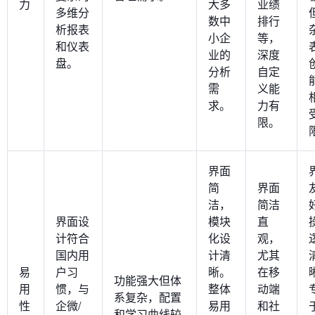
力
大多
业绩
多维分
数中
排行
析报表
小企
等，
和仪表
业的
深度
盘。
分析
自定
需
义能
求。
力有
限。
界面
简
界面
洁，
简洁
界面设
模块
直
计符合
化设
观，
国内用
计清
尤其
易
户习
晰。
在移
功能强大但体
用
惯，与
整体
动端
系复杂，配置
性
企微/
易用
和社
和学习曲线较