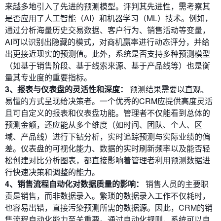
来越多地引入了先进的预测模型。评判其先进性，需考察其
是否应用了人工智能（AI）和机器学习（ML）技术。例如，
通过分析海量历史交易数据、客户行为、销售活动等变量，
AI可以识别出隐藏的模式，对商机赢率进行动态评分，并给
出更接近现实的预测值。此外，系统是否支持多种预测模型
（如基于销售阶段、基于线索来源、基于产品线等）也是衡
量其专业度的重要指标。
3、报表与仪表盘的灵活性和深度：
预测结果需要以直观、
易懂的方式呈现给决策者。一个优秀的CRM应提供高度灵活
且可自定义的报表和仪表盘功能。管理者不仅能看到总体的
预测金额，还应能从多个维度（如时间、团队、个人、区
域、产品线）进行下钻分析，实时追踪预测与实际业绩的偏
差。仪表盘的可视化能力、数据的实时刷新频率以及能否轻
松创建对比分析图表，都直接影响着管理者利用预测数据进
行快速决策和调整的能力。
4、销售流程自动化对数据质量的影响：
销售人员的主要职
责是销售，而非数据录入。繁琐的数据录入工作不仅耗时，
也容易出错，直接污染预测所需的数据源。因此，CRM的销
售流程自动化能力至关重要。通过自动化规则，系统可以自