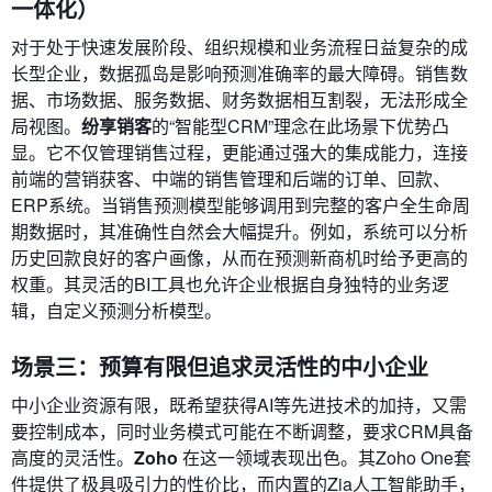
一体化）
对于处于快速发展阶段、组织规模和业务流程日益复杂的成
长型企业，数据孤岛是影响预测准确率的最大障碍。销售数
据、市场数据、服务数据、财务数据相互割裂，无法形成全
局视图。
纷享销客
的“智能型CRM”理念在此场景下优势凸
显。它不仅管理销售过程，更能通过强大的集成能力，连接
前端的营销获客、中端的销售管理和后端的订单、回款、
ERP系统。当销售预测模型能够调用到完整的客户全生命周
期数据时，其准确性自然会大幅提升。例如，系统可以分析
历史回款良好的客户画像，从而在预测新商机时给予更高的
权重。其灵活的BI工具也允许企业根据自身独特的业务逻
辑，自定义预测分析模型。
场景三：预算有限但追求灵活性的中小企业
中小企业资源有限，既希望获得AI等先进技术的加持，又需
要控制成本，同时业务模式可能在不断调整，要求CRM具备
高度的灵活性。
Zoho
在这一领域表现出色。其Zoho One套
件提供了极具吸引力的性价比，而内置的Zia人工智能助手，