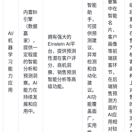
要集
智能
中在
内置BI
助
智能
引擎
手，
名
（数据
可提
片、
AI/
赢
供预
拥有强大的
客户
机
家），
测建
Einstein AI平
画像
器
提供一
议、
台，提供预测
等前
学
定程度
异常
性潜在客户评
端获
习
的智能
检测
分、商机洞
客环
能
分析和
和自
察、销售预测
节，
力
预测洞
动化
智能分析等高
在后
应
察。AI
建
级功能。
端销
用
能力在
议。
售预
持续发
AI功
测方
展和应
能覆
面的
用中。
盖面
AI应
广，
用相
实用
对较