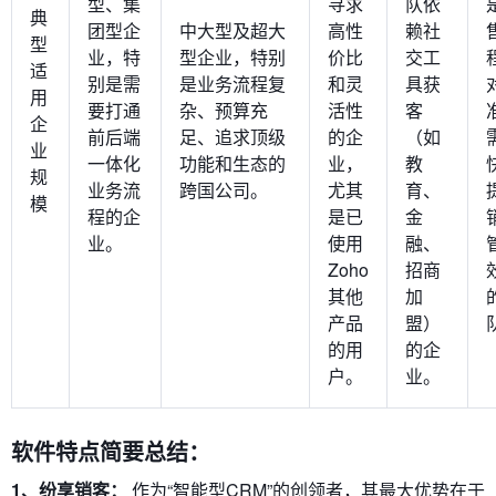
型、集
寻求
队依
典
团型企
中大型及超大
高性
赖社
型
业，特
型企业，特别
价比
交工
适
别是需
是业务流程复
和灵
具获
用
要打通
杂、预算充
活性
客
企
前后端
足、追求顶级
的企
（如
业
一体化
功能和生态的
业，
教
规
业务流
跨国公司。
尤其
育、
模
程的企
是已
金
业。
使用
融、
Zoho
招商
其他
加
产品
盟）
的用
的企
户。
业。
软件特点简要总结：
1、纷享销客：
作为“智能型CRM”的创领者，其最大优势在于