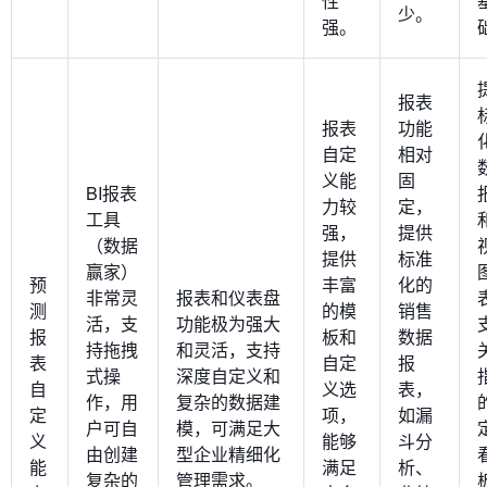
性
少。
强。
报表
报表
功能
自定
相对
义能
固
BI报表
力较
定，
工具
强，
提供
（数据
提供
标准
赢家）
预
丰富
化的
非常灵
报表和仪表盘
测
的模
销售
活，支
功能极为强大
报
板和
数据
持拖拽
和灵活，支持
表
自定
报
式操
深度自定义和
自
义选
表，
作，用
复杂的数据建
定
项，
如漏
户可自
模，可满足大
义
能够
斗分
由创建
型企业精细化
能
满足
析、
复杂的
管理需求。