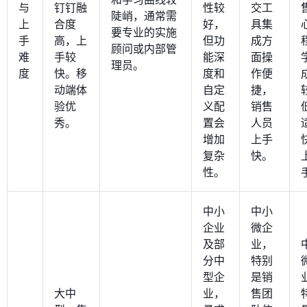
与
钉钉融
性较
交工
陡峭，通常需
上
合度
好，
具集
要专业的实施
手
高，上
但功
成方
顾问或内部管
难
手较
能深
面操
理员。
度
快。移
度和
作便
动端体
自定
捷，
验优
义配
销售
秀。
置会
人员
增加
上手
复杂
快。
性。
中小
中小
企业
微企
及部
业，
分中
特别
型企
是销
大中
业，
售团