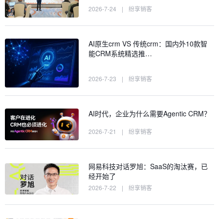
2026-7-24
|
纷享销客
AI原生crm VS 传统crm：国内外10款智
能CRM系统精选推…
2026-7-23
|
纷享销客
AI时代，企业为什么需要Agentic CRM？
2026-7-21
|
纷享销客
网易科技对话罗旭：SaaS的淘汰赛，已
经开始了
2026-7-22
|
纷享销客