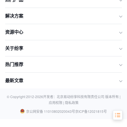
二、CRM 系统定制开发：量身打造的
利器
解决方案
三、CRM 标准化产品：快速部署的高
效选择
资源中心
四、如何选择：定制开发 or 标准化产
品？
关于纷享
五、成功案例：定制开发与标准化产品
的实践
热门推荐
（一）定制开发案例 - 艾比森
（二）标准化产品案例 - 牛信云
最新文章
六、未来趋势：融合与创新
常见问题解答
© Copyright 2012-
2026
开发者：北京易动纷享科技有限责任公司 版本所有 |
应用权限 |
隐私政策
京公网安备 11010802020043号
京ICP备12021815号