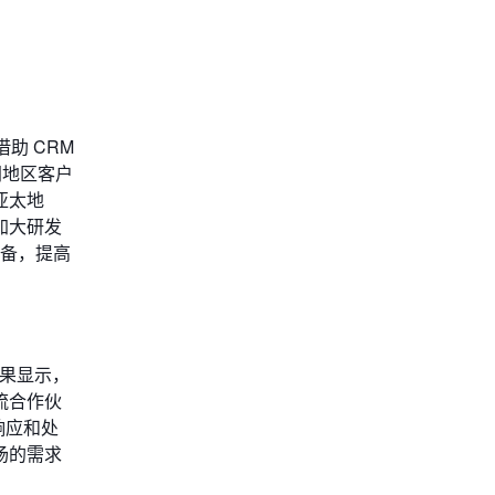
助 CRM
同地区客户
亚太地
加大研发
配备，提高
结果显示，
流合作伙
响应和处
场的需求