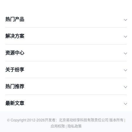
热门产品
解决方案
资源中心
一、企业出海趋势与挑战
二、CRM系统助力企业出海的核心功能
关于纷享
与优势
三、CRM系统在大客户管理中的核心策
略
热门推荐
四、企业出海中CRM选型与实施的关键
要点
最新文章
五、常见问题解答
六、结语
© Copyright 2012-
2026
开发者：北京易动纷享科技有限责任公司 版本所有 |
应用权限 |
隐私政策