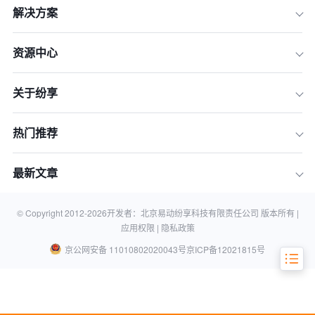
解决方案
二、建立统一的团队目标与价值观：凝
聚团队的核心力量
资源中心
三、灵活调整管理风格：因 “文” 施管
四、搭建跨文化沟通平台：消除信息壁
关于纷享
垒
五、培养跨文化人才：打造团队的 “文
化润滑剂”
热门推荐
六、尊重与融合：构建多元文化生态
最新文章
七、借助数字化工具：赋能跨文化团队
管理
常见问题解答
© Copyright 2012-
2026
开发者：北京易动纷享科技有限责任公司 版本所有 |
应用权限 |
隐私政策
京公网安备 11010802020043号
京ICP备12021815号