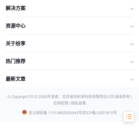
解决方案
资源中心
一、深入洞悉目标市场
关于纷享
二、强化合规管理体系建设
三、优化产品与服务策略
热门推荐
四、构建高效的数字化管理体系
五、打造高素质的国际化团队
最新文章
六、成功案例借鉴
七、常见问题解答
© Copyright 2012-
2026
开发者：北京易动纷享科技有限责任公司 版本所有 |
应用权限 |
隐私政策
京公网安备 11010802020043号
京ICP备12021815号