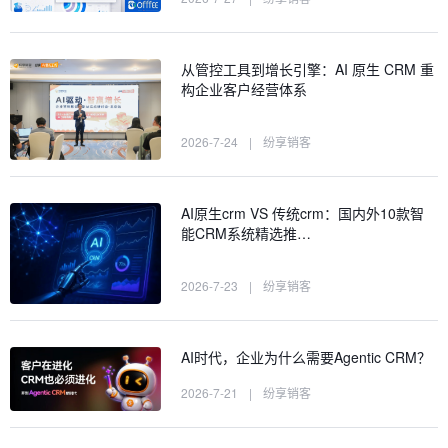
从管控工具到增长引擎：AI 原生 CRM 重
构企业客户经营体系
2026-7-24
|
纷享销客
AI原生crm VS 传统crm：国内外10款智
能CRM系统精选推…
2026-7-23
|
纷享销客
AI时代，企业为什么需要Agentic CRM？
2026-7-21
|
纷享销客