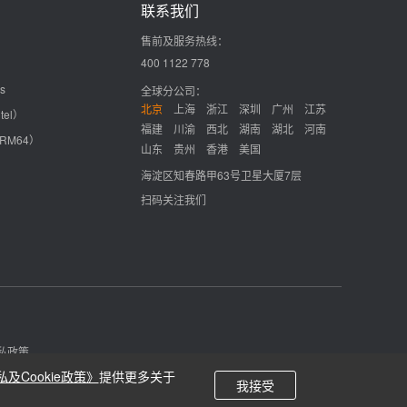
联系我们
售前及服务热线：
400 1122 778
s
全球分公司：
北京
上海
浙江
深圳
广州
江苏
tel）
福建
川渝
西北
湖南
湖北
河南
ARM64）
山东
贵州
香港
美国
海淀区知春路甲63号卫星大厦7层
扫码关注我们
私政策
及Cookie政策》
提供更多关于
我接受