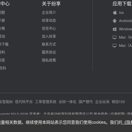
源中心
关于纷享
应用下载
问题
企业简介
ios
手册
纷享动态
Android
价格
信任中心
Window
活动
加入纷享
Mac（In
书下载
联系方式
Mac（
资料
服务协议
问答
隐私政策
M百科
业智能BI
低代码平台
工单管理系统
业财一体化
国产替代
企业出海
销冠100
yright 2012-
2026
开发者：北京易动纷享科技有限责任公司 版本所有 |
应用权限 |
隐
流量相关数据。继续使用本网站表示您同意我们使用cookies。我们的
《隐私
京公网安备 11010802020043号
京ICP备12021815号