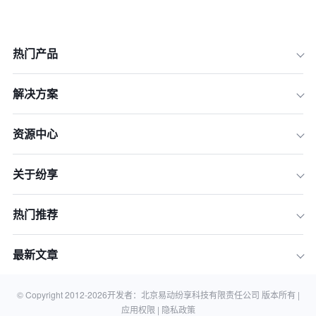
热门产品
解决方案
1.数据收集：构建分析基础
2.客户细分：识别不同客户群体
资源中心
3.行为分析：洞察客户行为模式
关于纷享
4.销售漏斗分析：优化销售流程
5.客户留存分析：提高客户忠诚度
热门推荐
6.预测分析：预见市场趋势
7.报告呈现：可视化数据洞察
最新文章
结论：
相关知识
© Copyright 2012-
2026
开发者：北京易动纷享科技有限责任公司 版本所有 |
应用权限 |
隐私政策