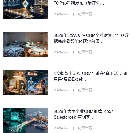
TOP10重磅发布（附评分…
2026-8-7
|
纷享销客
2026年8款AI原生CRM全维度测评：从数
据底座到智能体落地效果…
2026-8-7
|
纷享销客
实测5款主流AI CRM：谁在“真干活”，谁
只是“高级Excel”…
2026-8-7
|
纷享销客
2026年大型企业CRM推荐Top5：
Salesforce纷享销客…
2026-8-7
|
纷享销客