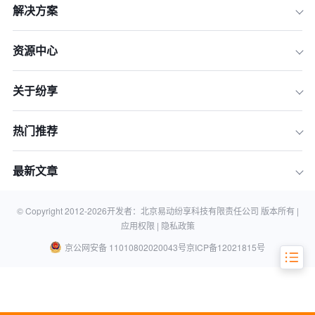
解决方案
资源中心
一、生产方式和流程的改变
关于纷享
二、供应链管理的优化
三、市场营销和客户服务的转型
热门推荐
四、创新能力的提升
五、人才需求和技能结构的变化
最新文章
六、安全风险和隐私问题的挑战
七、技术投入和更新换代的压力
© Copyright 2012-
2026
开发者：北京易动纷享科技有限责任公司 版本所有 |
应用权限 |
隐私政策
京公网安备 11010802020043号
京ICP备12021815号