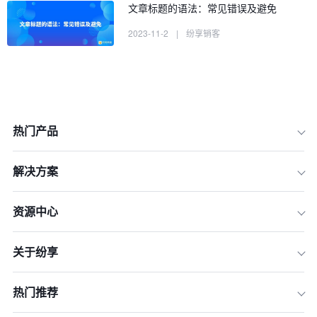
文章标题的语法：常见错误及避免
一、探秘未知世界：揭示地球上最神秘
2023-11-2
|
纷享销客
的地方
二、科学背后的奇迹：揭示自然界中最
不可思议的现象
三、创意无限：探索艺术世界中的惊人
作品
热门产品
四、变革未来：科技前沿中的革命性创
新
解决方案
五、心灵之旅：探访世界各地最宁静的
庙宇和寺庙
资源中心
六、绿色生活：打造可持续发展的家庭
环境
七、历史的足迹：探索古代文明中的智
关于纷享
慧与辉煌
八、身心健康：探讨健康生活中的秘诀
热门推荐
和窍门