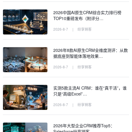
2026中国AI原生CRM综合实力排行榜
TOP10重磅发布（附评分…
2026-8-7
|
纷享销客
2026年8款AI原生CRM全维度测评：从数
据底座到智能体落地效果…
2026-8-7
|
纷享销客
实测5款主流AI CRM：谁在“真干活”，谁
只是“高级Excel”…
2026-8-7
|
纷享销客
2026年大型企业CRM推荐Top5：
Salesforce纷享销客…