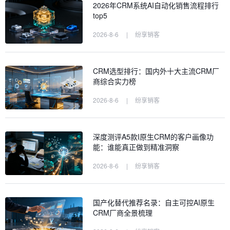
2026年CRM系统AI自动化销售流程排行
top5
2026-8-6
|
纷享销客
CRM选型排行：国内外十大主流CRM厂
商综合实力榜
2026-8-6
|
纷享销客
深度测评A5款I原生CRM的客户画像功
能：谁能真正做到精准洞察
2026-8-6
|
纷享销客
国产化替代推荐名录：自主可控AI原生
CRM厂商全景梳理