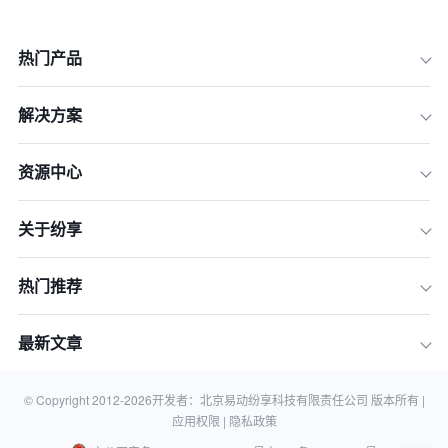
热门产品
解决方案
一、了解企业的需求
二、进行市场调研
资源中心
三、对比不同系统的功能
关于纷享
四、进行试用和演示
五、与员工讨论
热门推荐
六、考虑系统的总体成本
七、考虑安全性和隐私
最新文章
八、参考用户评价
© Copyright 2012-
2026
开发者：北京易动纷享科技有限责任公司 版本所有 |
九、考虑未来发展
应用权限 |
隐私政策