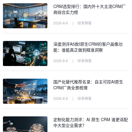
CRM选型排行：国内外十大主流CRM厂
商综合实力榜
2026-8-6
|
纷享销客
深度测评A5款I原生CRM的客户画像功
能：谁能真正做到精准洞察
2026-8-6
|
纷享销客
国产化替代推荐名录：自主可控AI原生
CRM厂商全景梳理
2026-8-6
|
纷享销客
定制化能力测评：AI 原生 CRM 谁更适配
中大型企业需求？