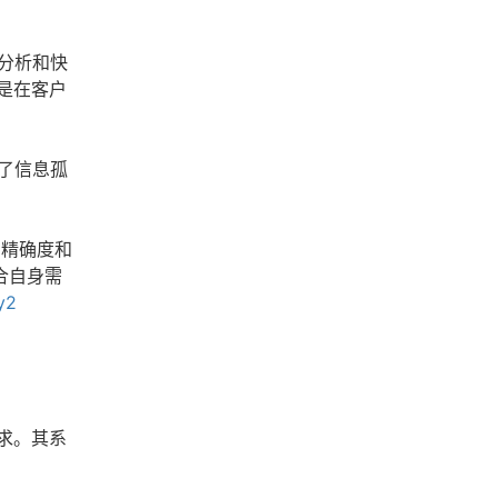
分析和快
是在客户
了信息孤
。
的精确度和
合自身需
y2
求。其系