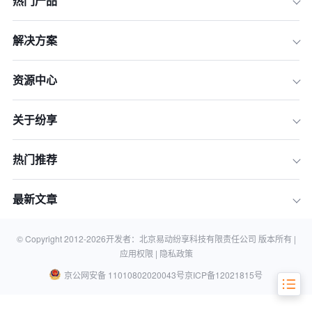
热门产品
解决方案
资源中心
关于纷享
01、智能客服机器人：全天候的贴心管
家
热门推荐
02、客服工作台的AI能力：服务人员的
智能助手
最新文章
03、工单备件推荐与解决方案推荐：服
务工程师的智能伙伴
结语
© Copyright 2012-
2026
开发者：北京易动纷享科技有限责任公司 版本所有 |
应用权限 |
隐私政策
京公网安备 11010802020043号
京ICP备12021815号