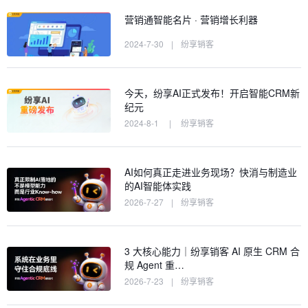
营销通智能名片 · 营销增长利器
2024-7-30
|
纷享销客
今天，纷享AI正式发布！开启智能CRM新
纪元
2024-8-1
|
纷享销客
AI如何真正走进业务现场？快消与制造业
的AI智能体实践
2026-7-27
|
纷享销客
3 大核心能力｜纷享销客 AI 原生 CRM 合
规 Agent 重…
2026-7-23
|
纷享销客