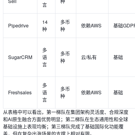
Sell
种
言
14
多币
Pipedrive
依赖AWS
基础GDP
种
种
多
多币
SugarCRM
语
云/私有
基础
种
言
多
多币
Freshsales
语
依赖AWS
基础
种
言
从表格中可以看出，第一梯队在集团架构灵活度、合规深度
和AI原生融合方面优势明显；第二梯队在生态通用性和全球
基础设施上表现均衡；第三梯队完成了基础国际化功能覆
盖，但在复杂出海场景的支撑上相对有限。