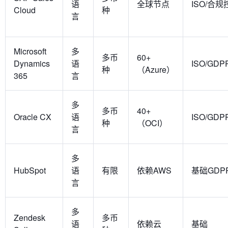
语
全球节点
ISO/合
Cloud
种
言
Microsoft
多
多币
60+
Dynamics
语
ISO/GDP
种
（Azure）
365
言
多
多币
40+
Oracle CX
语
ISO/GDP
种
（OCI）
言
多
HubSpot
语
有限
依赖AWS
基础GDP
言
多
Zendesk
多币
语
依赖云
基础