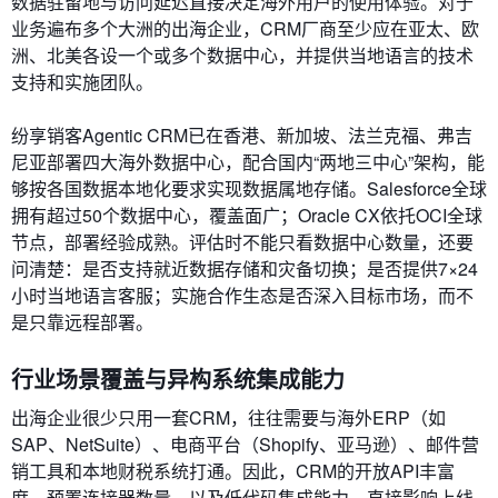
数据驻留地与访问延迟直接决定海外用户的使用体验。对于
业务遍布多个大洲的出海企业，CRM厂商至少应在亚太、欧
洲、北美各设一个或多个数据中心，并提供当地语言的技术
支持和实施团队。
纷享销客Agentic CRM已在香港、新加坡、法兰克福、弗吉
尼亚部署四大海外数据中心，配合国内“两地三中心”架构，能
够按各国数据本地化要求实现数据属地存储。Salesforce全球
拥有超过50个数据中心，覆盖面广；Oracle CX依托OCI全球
节点，部署经验成熟。评估时不能只看数据中心数量，还要
问清楚：是否支持就近数据存储和灾备切换；是否提供7×24
小时当地语言客服；实施合作生态是否深入目标市场，而不
是只靠远程部署。
行业场景覆盖与异构系统集成能力
出海企业很少只用一套CRM，往往需要与海外ERP（如
SAP、NetSuite）、电商平台（Shopify、亚马逊）、邮件营
销工具和本地财税系统打通。因此，CRM的开放API丰富
度、预置连接器数量，以及低代码集成能力，直接影响上线