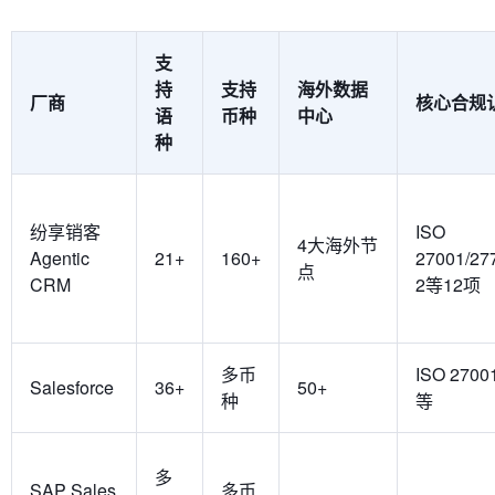
支
持
支持
海外数据
厂商
核心合规
语
币种
中心
种
纷享销客
ISO
4大海外节
Agentic
21+
160+
27001/27
点
CRM
2等12项
多币
ISO 2700
Salesforce
36+
50+
种
等
多
SAP Sales
多币