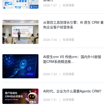
2026-7-27
|
纷享销客
从管控工具到增长引擎：AI 原生 CRM 重
构企业客户经营体系
2026-7-24
|
纷享销客
AI原生crm VS 传统crm：国内外10款智
能CRM系统精选推…
2026-7-23
|
纷享销客
AI时代，企业为什么需要Agentic CRM？
2026-7-21
|
纷享销客