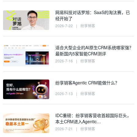
网易科技对话罗旭：SaaS的淘汰赛，已
经开始了
2026-7-22
|
纷享销客
适合大型企业的AI原生CRM系统哪家强？
最新国内5家智能CRM测评
2026-7-16
|
纷享销客
纷享销客Agentic CRM能做什么？
2026-7-13
|
纷享销客
IDC重磅：纷享销客营收首超国际巨头，
本土CRM进入Agentic…
2026-7-21
|
纷享销客