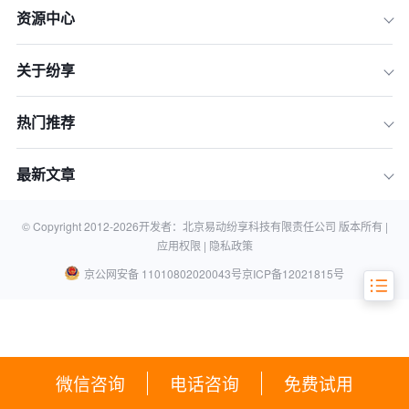
业的新选择？
资源中心
二、大中型企业CRM选型：不止于功
能，更重价值
关于纷享
三、高性价比的深层含义：超越价格
四、以纷享销客为例：国产CRM如何赋
热门推荐
能大中型企业
五、2026年国产CRM选型：综合策略
最新文章
与落地建议
结语：国产CRM的未来与企业增长新动
力
© Copyright 2012-
2026
开发者：北京易动纷享科技有限责任公司 版本所有 |
应用权限 |
隐私政策
京公网安备 11010802020043号
京ICP备12021815号
微信咨询
电话咨询
免费试用