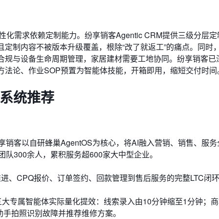
化需求依赖定制能力。纷享销客Agentic CRM提供三级分层
，且定制内容不被版本升级覆盖，根除“改了就返工”的痛点。同时
P合规与设备生命周期管理，家居建材需要工地协同。纷享销客已
方法论、作业SOP预置为智能体技能，开箱即用，缩短交付时间
理系统推荐
，纷享销客以自研蜂巢AgentOS为核心，将AI融入营销、销售、服
团队300余人，累积服务超600家大中型企业。
进、CPQ报价、订单签约、回款管理到售后服务的完整LTC闭
等五大专属智能体实际量化提效：线索录入由10分钟缩至1分钟；
助手拍照识别故障并推荐维修方案。