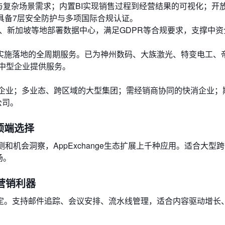
与复杂场景需求；内置BI实现销售过程到经营结果的可视化；开放
具备7层安全防护与多项国际合规认证。
克福、新加坡等地部署数据中心，满足GDPR等合规要求，支撑中
实施落地的全周期服务。已为神州数码、大族激光、特变电工、
大中型企业提供服务。
造企业；多业态、跨区域的大型集团；需经销商协同的快消企业；
公司。
态的顶端选择
售预测和机会洞察，AppExchange生态扩展上千种应用。适合大型
场。
入境营销利器
定。支持邮件追踪、会议安排、流水线管理，适合内容驱动增长