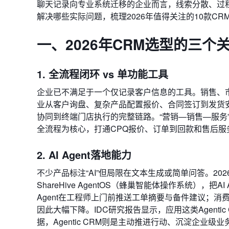
聊天记录向专业系统迁移的企业而言，线索分散、过
解决哪些实际问题，梳理2026年值得关注的10款CR
一、2026年CRM选型的三个
1. 全流程闭环 vs 单功能工具
企业已不满足于一个仅记录客户信息的工具。销售、
业从客户询盘、复杂产品配置报价、合同签订到发货
协同到终端门店执行的完整链路。“营销—销售—服务”一
全流程为核心，打通CPQ报价、订单到回款和售后
2. AI Agent落地能力
不少产品标注“AI”但局限在文本生成或简单问答。202
ShareHive AgentOS（蜂巢智能体操作系统）
Agent在工程师上门前推送工单摘要与备件建议；
因此大幅下降。IDC研究报告显示，应用这类Agenti
据，Agentic CRM则是主动推进行动、沉淀企业