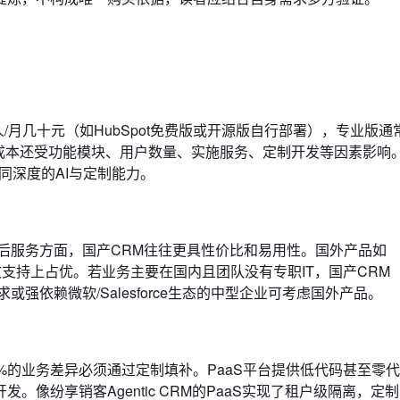
/月几十元（如HubSpot免费版或开源版自行部署），专业版通常
。总成本还受功能模块、用户数量、实施服务、定制开发等因素影响
不同深度的AI与定制能力。
后服务方面，国产CRM往往更具性价比和易用性。国外产品如
熟度和英文支持上占优。若业务主要在国内且团队没有专职IT，国产CR
强依赖微软/Salesforce生态的中型企业可考虑国外产品。
0%的业务差异必须通过定制填补。PaaS平台提供低代码甚至零
像纷享销客Agentic CRM的PaaS实现了租户级隔离，定