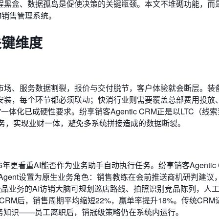
程黑盒、数据孤岛是促使决策的关键瓶颈。本文不堆砌功能，而
M销售管理系统。
关键维度
市场、服务数据割裂，报价与交付脱节，客户体验就会断层。装
安装，每个环节都必须联动；快消行业则需要覆盖总部费用投放
体化已成硬性要求。纷享销客Agentic CRM正是以LTC（线
服务，实现业财一体，避免多系统拼接造成的数据断裂。
6年更看重AI能否作为业务助手自动执行任务。纷享销客Agentic 
，把AI Agent设置为原生业务角色：销售教练在会前推送商机研判建议
消费品业务的AI访销大脑可规划巡店路线、拍照识别竞品陈列，人
c CRM后，销售周期平均缩短22%，赢单率提升18%。传统CRM
级业务知识——员工离职后，销冠级策略仍在系统内运行。