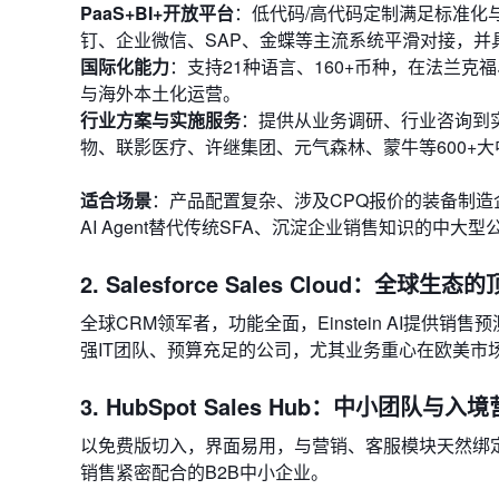
PaaS+BI+开放平台
：低代码/高代码定制满足标准化
钉、企业微信、SAP、金蝶等主流系统平滑对接，并
国际化能力
：支持21种语言、160+币种，在法兰
与海外本土化运营。
行业方案与实施服务
：提供从业务调研、行业咨询到
物、联影医疗、许继集团、元气森林、蒙牛等600+
适合场景
：产品配置复杂、涉及CPQ报价的装备制
AI Agent替代传统SFA、沉淀企业销售知识的中大型
2. Salesforce Sales Cloud：全球生
全球CRM领军者，功能全面，Einstein AI提供销
强IT团队、预算充足的公司，尤其业务重心在欧美市
3. HubSpot Sales Hub：中小团队与
以免费版切入，界面易用，与营销、客服模块天然绑
销售紧密配合的B2B中小企业。