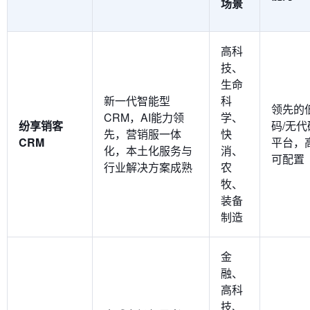
场景
高科
技、
生命
新一代智能型
科
领先的
CRM，AI能力领
学、
纷享销客
码/无代
先，营销服一体
快
CRM
平台，
化，本土化服务与
消、
可配置
行业解决方案成熟
农
牧、
装备
制造
金
融、
高科
技、