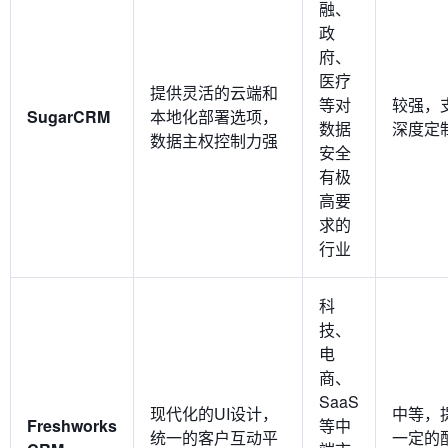
融、
政
府、
医疗
提供灵活的云端和
等对
较强，
SugarCRM
本地化部署选项，
数据
深度定
数据主权控制力强
安全
有极
高要
求的
行业
科
技、
电
商、
SaaS
现代化的UI设计，
中等，
Freshworks
等中
统一的客户互动平
一定的