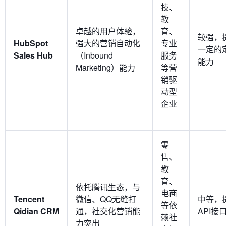
技、
教
卓越的用户体验，
育、
较强，
HubSpot
强大的营销自动化
专业
一定的
Sales Hub
（Inbound
服务
能力
Marketing）能力
等营
销驱
动型
企业
零
售、
教
育、
依托腾讯生态，与
电商
Tencent
微信、QQ无缝打
中等，
等依
Qidian CRM
通，社交化营销能
API接
赖社
力突出