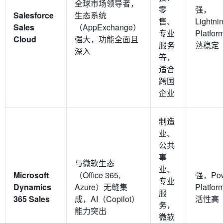
全球市场领导者，
零
强，
Salesforce
生态系统
售、
Lightni
Sales
（AppExchange）
专业
Platfo
Cloud
强大，功能全面且
服务
熟稳定
深入
等，
适合
跨国
企业
制造
业、
公共
事
与微软生态
业、
Microsoft
（Office 365,
强，Pow
专业
Dynamics
Azure）无缝集
Platfo
服
365 Sales
成，AI（Copilot）
活性高
务，
能力突出
微软