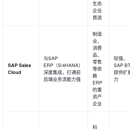
生态
企业
首选
制造
业、
消费
品、
与SAP
较强，
零售
SAP Sales
ERP（S/4HANA）
SAP B
等依
Cloud
深度集成，打通前
提供扩
赖
后端业务流能力强
力
ERP
的重
资产
企业
科