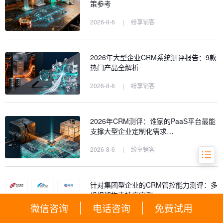
策参考
一、战略先行：构建成功的CRM实施蓝
2026-8-6
|
纷享销客
图（规划与需求阶段）
二、精挑细选：10款主流CRM软件横
评与选型（选型与评估阶段）
2026年大型企业CRM系统测评报告：9款
热门产品全解析
三、稳步推进：从部署到上线的实战策
略（实施与部署阶段）
2026-8-6
|
纷享销客
四、持续赋能：确保CRM被真正用起来
（推广与优化阶段）
2026年CRM测评：谁家的PaaS平台最能
五、常见问题与专家解答（FAQ）
支撑大型企业定制化需求…
2026-8-6
|
纷享销客
针对集团型企业的CRM管控能力测评：多
组织架构支持度实测
微信咨询
电话咨询
免费试用