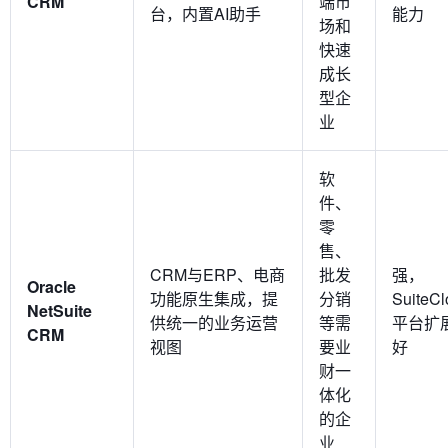
CRM
端市
台，内置AI助手
能力
场和
快速
成长
型企
业
软
件、
零
售、
CRM与ERP、电商
批发
强，
Oracle
功能原生集成，提
分销
SuiteCl
NetSuite
供统一的业务运营
等需
平台扩
CRM
视图
要业
好
财一
体化
的企
业